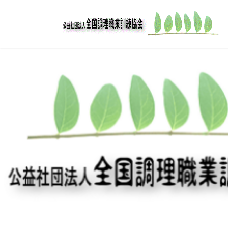
コ
ナ
ン
ビ
テ
ゲ
ン
ー
ツ
シ
へ
ョ
ス
ン
キ
に
ッ
移
プ
動